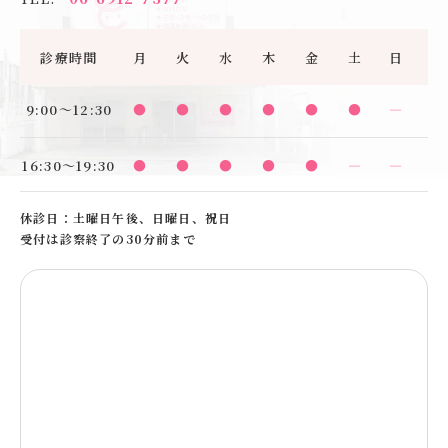
診療時間
月
火
水
木
金
土
日
9:00〜12:30
●
●
●
●
●
●
―
16:30〜19:30
●
●
●
●
●
―
―
休診日：土曜日午後、日曜日、祝日
受付は診察終了の30分前まで